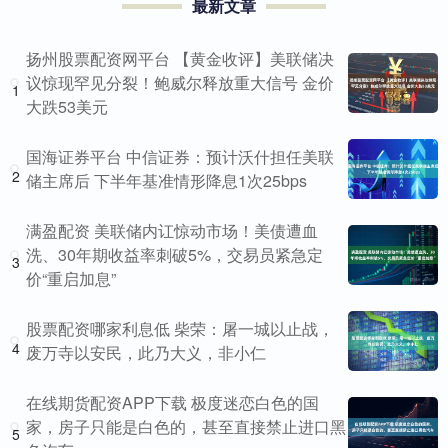
最新文章
扬州股票配资网平台 【黄金收评】美联储决
议惊现罕见分裂！鲍威尔释放重大信号 金价
1
大跌53美元
国海证券平台 中信证券：预计沃什担任美联
2
储主席后 下半年基准情形降息1次25bps
满盈配资 美联储内讧惊动市场！美债遭血
洗、30年期收益率刺破5%，交易员紧急定
3
价“重启加息”
股票配资哪家利息低 柴荣：屠一城以止战，
4
废万寺以安民，此乃大义，非小仁
在线期货配资APP下载 极度迷恋白色的国
家，房子只能是白色的，甚至直接禁止进口黑
5