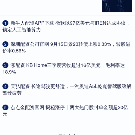
​新牛人配资APP下载 微软以97亿美元与IREN达成协议，
1
锁定人工智能算力
​深圳配资公司官网 9月15日景23转债上涨0.33%，转股溢
2
价率0.56%
​涨配资 KB Home三季度营收超过16亿美元，毛利率达
3
18.9%
​天弘配资 长途驾驶更舒适，一汽奥迪A5L乾崑智驾版缓解
4
驾驶疲劳
​点点金配资官网 揭秘涨停丨两大热门股封单金额超20亿
5
元